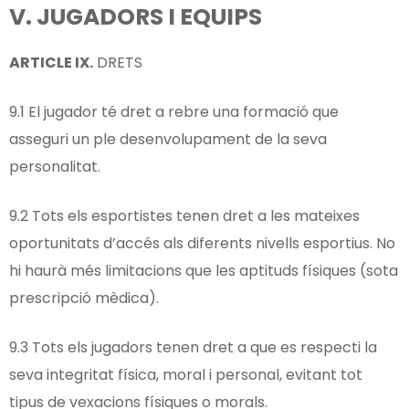
V.
JUGADORS I EQUIPS
ARTICLE
IX
.
DRETS
9.1 El jugador té dret a rebre una formació que
asseguri un ple desenvolupament de la seva
personalitat.
9.2 Tots els esportistes tenen dret a les mateixes
oportunitats d’accés als diferents nivells esportius. No
hi haurà més limitacions que les aptituds físiques (sota
prescripció mèdica).
9.3 Tots els jugadors tenen dret a que es respecti la
seva integritat física, moral i personal, evitant tot
tipus de vexacions físiques o morals.