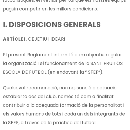
futbolístiques, en vetllar per tal que els nostres equips
puguin competir en les millors condicions.
I. DISPOSICIONS GENERALS
ARTÍCLE I.
OBJETIU I IDEARI
El present Reglament intern té com objectiu regular
la organització i el funcionament de la SANT FRUITÓS
ESCOLA DE FUTBOL (en endavant la “ SFEF”).
Qualsevol recomanació, norma, sanció o actuació
establerta des del club, només té com a finalitat
contribuir a la adequada formació de la personalitat i
els valors humans de tots i cada un dels integrants de
la SFEF, a través de la pràctica del futbol