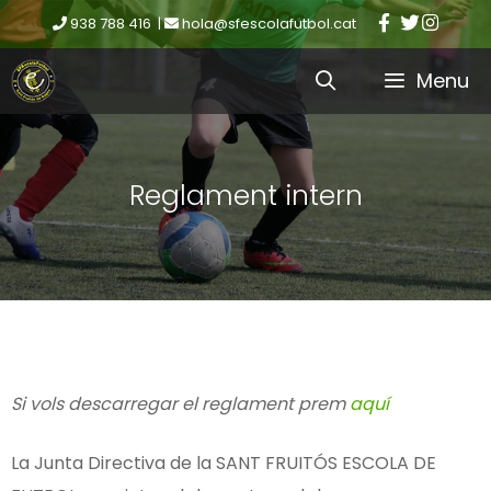
938 788 416 |
hola@sfescolafutbol.cat
Menu
Reglament intern
Si vols descarregar el reglament prem
aquí
La Junta Directiva de la SANT FRUITÓS ESCOLA DE