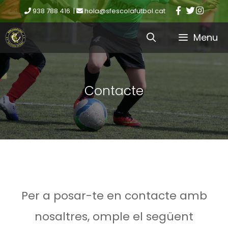
938 788 416 |
hola@sfescolafutbol.cat
Menu
Contacte
Per a posar-te en contacte amb
nosaltres, omple el següent